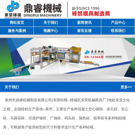
网站首页
关于我们
新闻资讯
产品中心
服务与案例
视频中心
留言反馈
联系我们
关于我们
更多>>
泉州市鼎睿机械制造有限公司(东荣砖模--鲤城区东荣机械模具厂 )地处东亚文化
之都，全国砖机生产基地--泉州，主要生产各种混凝土空心砌块、多孔砖、实心
砖、马路花砖、河道护坡砖、广场砖、码头砖、隔热砖、植草砖等多种制砖模
具，可根据客户提供砖型的尺寸和要求设计生产各种砖模。